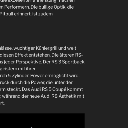
 die exzellente Fahrleistung machen
Performern. Die bullige Optik, die
itbull erinnert, ist zudem
ässe, wuchtiger Kühlergrill und weit
diesen Effekt entstehen. Die älteren RS-
s jeder Perspektive. Der RS 3 Sportback
eistern mit ihrer
rch 5-Zylinder-Power ermöglicht wird.
ruck durch die Power, die unter der
orm steckt. Das Audi RS 5 Coupé kommt
, während der neue Audi R8 Ästhetik mit
rt.