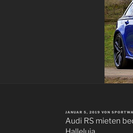
VERÖFFENTLICHT
JANUAR 5, 2019
VON
SPORTW
AM
Audi RS mieten bed
Halleluja