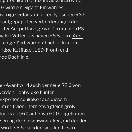
später nicht so dezent aussehen wird,
S 6 wird ein Gigant. Ein wahres
wenige Details auf einen typischen RS 6
e, aufgepappten Verbreiterungen der
re der Auspuffanlage weißen auf den RS
zivilen Vetter des neuen RS 6, dem
Audi
 eingeführt wurde, ähnelt er in allen
antige Kotflügel, LED-Front- und
nde Dachlinie.
er-Avant wird auch der neue RS 6 von
erden – entwickelt unter
Experten schließen aus diesem
m mit vier Litern etwa gleich groß
jedoch von 560 auf etwa 600 angehoben.
serung der Geschwindigkeit, mit der der
 wird. 3,6 Sekunden sind für diesen