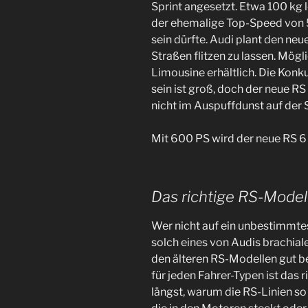
Sprint angesetzt. Etwa 100 kg l
der ehemalige Top-Speed von 
sein dürfte. Audi plant den ne
Straßen flitzen zu lassen. Mögl
Limousine erhältlich. Die Konk
sein ist groß, doch der neue R
nicht im Auspuffdunst auf der 
Mit 600 PS wird der neue RS 6
Das richtige RS-Modell
Wer nicht auf ein unbestimmt
solch eines von Audis brachial
den älteren RS-Modellen gut bed
für jeden Fahrer-Typen ist das 
längst, warum die RS-Linien so 