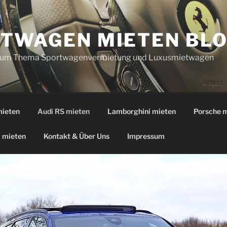
TWAGEN MIETEN BL
 zum Thema Sportwagenvermietung und Luxusmietwagen
mieten
Audi RS mieten
Lamborghini mieten
Porsche 
mieten
Kontakt & Über Uns
Impressum