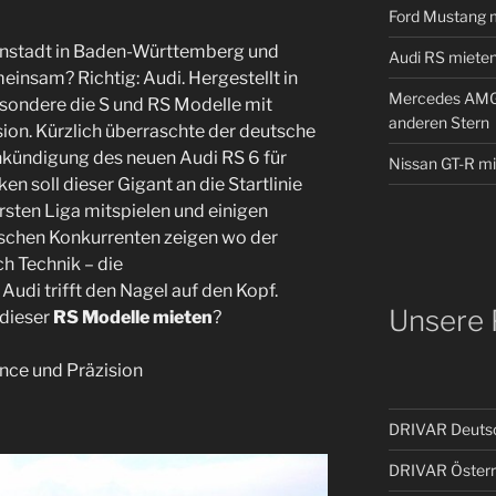
Ford Mustang m
einstadt in Baden-Württemberg und
Audi RS mieten 
nsam? Richtig: Audi. Hergestellt in
Mercedes AMG 
esondere die S und RS Modelle mit
anderen Stern
ion. Kürzlich überraschte der deutsche
nkündigung des neuen Audi RS 6 für
Nissan GT-R mi
n soll dieser Gigant an die Startlinie
rsten Liga mitspielen und einigen
ischen Konkurrenten zeigen wo der
h Technik – die
udi trifft den Nagel auf den Kopf.
Unsere 
 dieser
RS Modelle mieten
?
nce und Präzision
DRIVAR Deuts
DRIVAR Österr