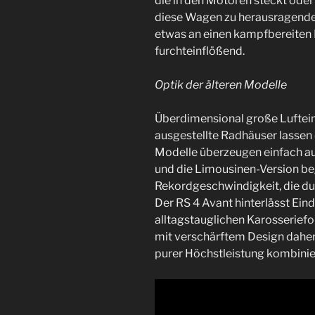
die in den Motoren steckt oder
diese Wagen zu herausragenden 
etwas an einen kampfbereiten P
furchteinflößend.
Optik der älteren Modelle
Überdimensional große Lufteinl
ausgestellte Radhäuser lassen 
Modelle überzeugen einfach au
und die Limousinen-Version beg
Rekordgeschwindigkeit, die du
Der RS 4 Avant hinterlässt Eind
alltagstauglichen Karosserief
mit verschärftem Design daher
purer Höchstleistung kombinie