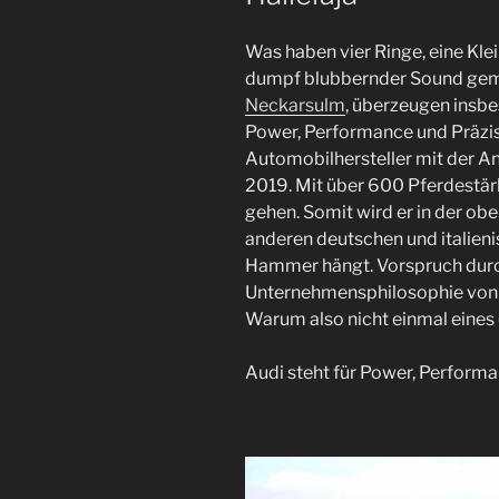
Was haben vier Ringe, eine Kl
dumpf blubbernder Sound gemei
Neckarsulm
, überzeugen insb
Power, Performance und Präzis
Automobilhersteller mit der A
2019. Mit über 600 Pferdestärke
gehen. Somit wird er in der obe
anderen deutschen und italien
Hammer hängt. Vorspruch durc
Unternehmensphilosophie von A
Warum also nicht einmal eines
Audi steht für Power, Performa