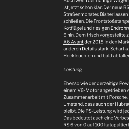
Auch wenn der richtige Wagen 
ist jetzt schon klar: Der neue R
Straßenmonster. Bisher lassen 
schließen. Die Frontstoßstang
Kotflügel und riesigen Endroh
6 hin. Dem frisch vorgestellte 
A6 Avant
der 2018 in den Markt
anderen Details stark. Scharfk
Heckleuchten und bald abfalle
Leistung
Ebenso wie der derzeitige Pow
einem V8-Motor angetrieben w
Zusammenarbeit mit Porsche. 
Umstand, dass auch der Hubrau
bleibt. Die PS-Leistung wird 
Das bedeutet auch eine Verbes
RS 6 von 0 auf 100 katapultiert